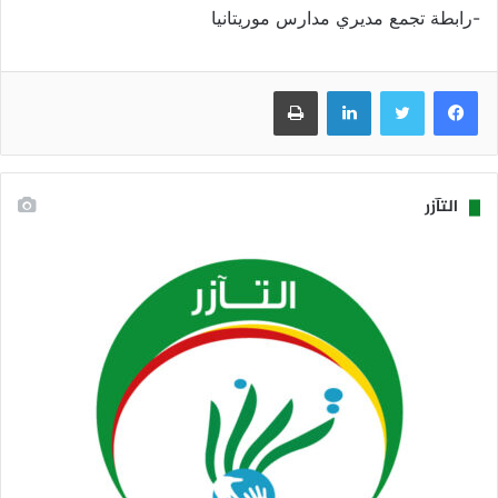
-رابطة تجمع مديري مدارس موريتانيا
فيسبوك
تويتر
لينكدإن
طباعة
التآزر