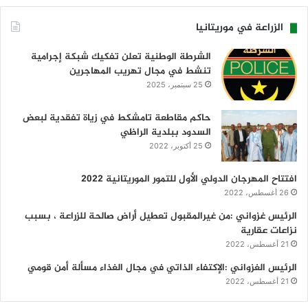
الزراعة في موريتانيا
الشرطة الوطنية تعلن تفكيك شبكة إجرامية
تنشط في مجال تهريب المهاجرين
25 سبتمبر، 2025
حاكم مقاطعة تامشكط في زياة تفقدية لبعض
السدود ببلدية الراظي
25 أكتوبر، 2022
افتتاح المهرجان الدولي الأول للتمور الموريتانية 2022
26 أغسطس، 2022
الرئيس غزواني :من غيرالمقبول تعطيل أراض صالحة للزراعة ، بسبب
نزاعات عقارية
21 أغسطس، 2022
الرئيس الغزواني :الإكتفاء الذاتي في مجال الغذاء مسألة أمن قومي
21 أغسطس، 2022