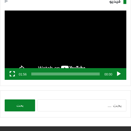
فيديو
مشغل
الفيديو
01:56
00:00
البحث
عن: