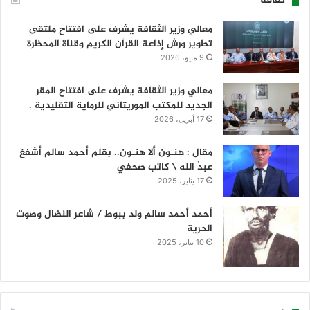
ثقافة
معالي وزير الثقافة يشرف على افتتاح ملتقى
تطوير ورش إذاعة القرآن الكريم وقناة المحظرة
9 مايو، 2026
معالي وزير الثقافة يشرف على افتتاح المقر
الجديد للمكتب الموريتاني للرماية التقليدية .
17 أبريل، 2026
مقال : هنـون ألا هنـون.. بقلم أحمد سالم أشفغ
عبدُ الله \ كاتب صحفي
17 يناير، 2025
أحمد أحمد سالم ولد ببوط / شاعر النضال وصوت
الحرية
10 يناير، 2025