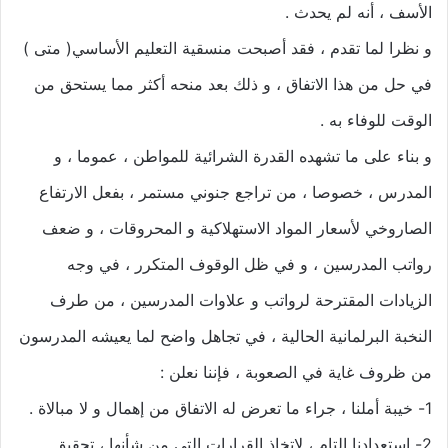
الأسف ، أنه لم يحدث .
و نظرا لما تقدم ، فقد أصبحت منسقية التعليم الأساسي( متى )
في حل من هذا الاتفاق ، و ذلك بعد منحه أكثر مما يستحق من
الوقت للوفاء به .
و بناء على ما تشهده القدرة الشرائية للمواطن ، عموما ، و
المدرس ، خصوصا ، من تراجع جنوني مستمر ، بفعل الارتفاع
الصاروخي لأسعار المواد الاستهلاكية و المحروقات ، و ضعف
رواتب المدرسين ، و في ظل الوقوف المتكرر ، في وجه
الزيادات المقترحة لرواتب و علاوات المدرسين ، من طرف
النخبة البرلمانية الحالية ، في تجاهل واضح لما يعيشه المدرسون
من ظروف غاية في الصعوبة ، فإننا نعلن :
1- خيبة أملنا ، جراء ما تعرض له الاتفاق من إهمال و لا مبالاة .
2- استعدادنا التام ، لاتخاذ القرارات التي من شأنها ، تحقيق