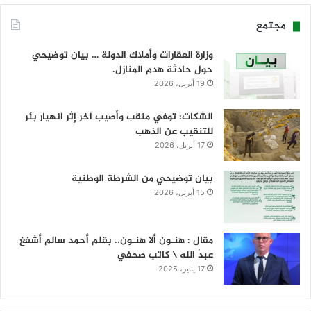
مجتمع
وزارة العقارات وأملاك الدولة … بيان توضيحي
حول حادثة هدم المنازل.
19 أبريل، 2026
الشكات: توفي منقب وأصيب آخر إثر انهيار بئر
للتنقيب عن الذهب
17 أبريل، 2026
بيان توضيحي من الشرطة الوطنية
15 أبريل، 2026
مقال : هنـون ألا هنـون.. بقلم أحمد سالم أشفغ
عبدُ الله \ كاتب صحفي
17 يناير، 2025