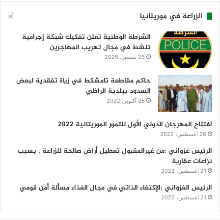
الزراعة في موريتانيا
الشرطة الوطنية تعلن تفكيك شبكة إجرامية
تنشط في مجال تهريب المهاجرين
25 سبتمبر، 2025
حاكم مقاطعة تامشكط في زياة تفقدية لبعض
السدود ببلدية الراظي
25 أكتوبر، 2022
افتتاح المهرجان الدولي الأول للتمور الموريتانية 2022
26 أغسطس، 2022
الرئيس غزواني :من غيرالمقبول تعطيل أراض صالحة للزراعة ، بسبب
نزاعات عقارية
21 أغسطس، 2022
الرئيس الغزواني :الإكتفاء الذاتي في مجال الغذاء مسألة أمن قومي
21 أغسطس، 2022