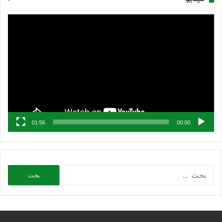
مشغل
الفيديو
01:56
00:00
البحث
عن: