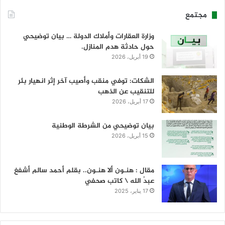
مجتمع
وزارة العقارات وأملاك الدولة … بيان توضيحي
حول حادثة هدم المنازل.
19 أبريل، 2026
الشكات: توفي منقب وأصيب آخر إثر انهيار بئر
للتنقيب عن الذهب
17 أبريل، 2026
بيان توضيحي من الشرطة الوطنية
15 أبريل، 2026
مقال : هنـون ألا هنـون.. بقلم أحمد سالم أشفغ
عبدُ الله \ كاتب صحفي
17 يناير، 2025