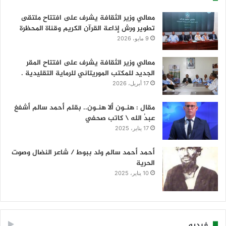
معالي وزير الثقافة يشرف على افتتاح ملتقى
تطوير ورش إذاعة القرآن الكريم وقناة المحظرة
9 مايو، 2026
معالي وزير الثقافة يشرف على افتتاح المقر
الجديد للمكتب الموريتاني للرماية التقليدية .
17 أبريل، 2026
مقال : هنـون ألا هنـون.. بقلم أحمد سالم أشفغ
عبدُ الله \ كاتب صحفي
17 يناير، 2025
أحمد أحمد سالم ولد ببوط / شاعر النضال وصوت
الحرية
10 يناير، 2025
فيديو