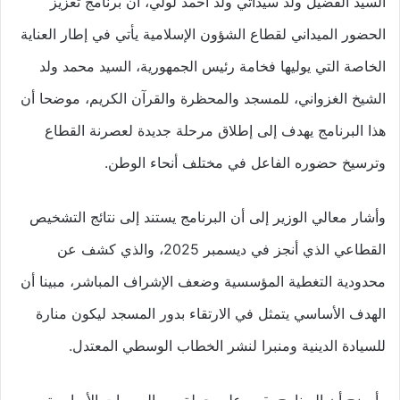
السيد الفضيل ولد سيداتي ولد أحمد لولي، أن برنامج تعزيز
الحضور الميداني لقطاع الشؤون الإسلامية يأتي في إطار العناية
الخاصة التي يوليها فخامة رئيس الجمهورية، السيد محمد ولد
الشيخ الغزواني، للمسجد والمحظرة والقرآن الكريم، موضحا أن
هذا البرنامج يهدف إلى إطلاق مرحلة جديدة لعصرنة القطاع
وترسيخ حضوره الفاعل في مختلف أنحاء الوطن.
وأشار معالي الوزير إلى أن البرنامج يستند إلى نتائج التشخيص
القطاعي الذي أنجز في ديسمبر 2025، والذي كشف عن
محدودية التغطية المؤسسية وضعف الإشراف المباشر، مبينا أن
الهدف الأساسي يتمثل في الارتقاء بدور المسجد ليكون منارة
للسيادة الدينية ومنبرا لنشر الخطاب الوسطي المعتدل.
وأوضح أن البرنامج يقوم على جملة من المبررات الأساسية، من