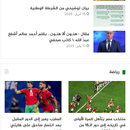
بيان توضيحي من الشرطة الوطنية
15 أبريل، 2026
مقال : هنـون ألا هنـون.. بقلم أحمد سالم أشفغ
عبدُ الله \ كاتب صحفي
17 يناير، 2025
رياضة
منتخب مصر يتأهل للمرة الأولى
المغرب يعبر إلى الدور المقبل
في تاريخه إلى دور الـ16 من
بعد انتصار ساحق على هايتي