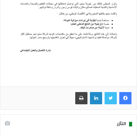
فيسبوك
تويتر
لينكدإن
طباعة
التآزر