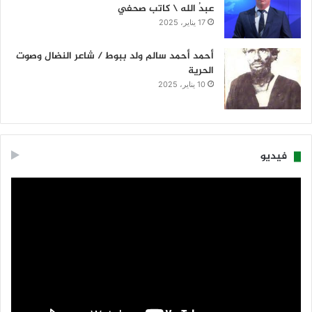
عبدُ الله \ كاتب صحفي
17 يناير، 2025
أحمد أحمد سالم ولد ببوط / شاعر النضال وصوت
الحرية
10 يناير، 2025
فيديو
مشغل
الفيديو