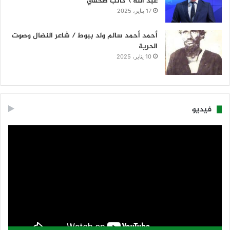
عبدُ الله \ كاتب صحفي
17 يناير، 2025
أحمد أحمد سالم ولد ببوط / شاعر النضال وصوت
الحرية
10 يناير، 2025
فيديو
مشغل
الفيديو