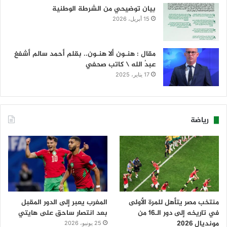
بيان توضيحي من الشرطة الوطنية
15 أبريل، 2026
مقال : هنـون ألا هنـون.. بقلم أحمد سالم أشفغ
عبدُ الله \ كاتب صحفي
17 يناير، 2025
رياضة
منتخب مصر يتأهل للمرة الأولى
المغرب يعبر إلى الدور المقبل
في تاريخه إلى دور الـ16 من
بعد انتصار ساحق على هايتي
مونديال 2026
25 يونيو، 2026