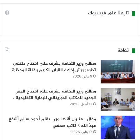
تابعنا على فيسبوك
ثقافة
معالي وزير الثقافة يشرف على افتتاح ملتقى
تطوير ورش إذاعة القرآن الكريم وقناة المحظرة
9 مايو، 2026
معالي وزير الثقافة يشرف على افتتاح المقر
الجديد للمكتب الموريتاني للرماية التقليدية .
17 أبريل، 2026
مقال : هنـون ألا هنـون.. بقلم أحمد سالم أشفغ
عبدُ الله \ كاتب صحفي
17 يناير، 2025