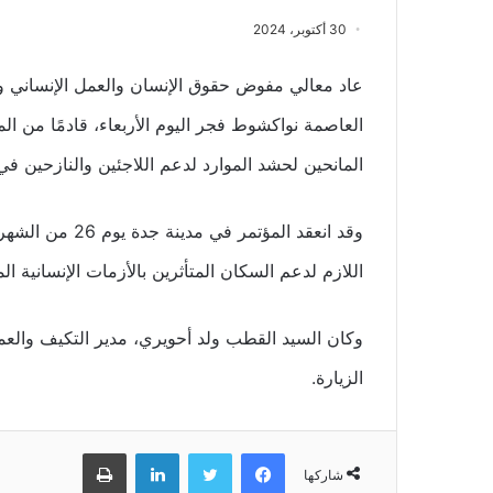
30 أكتوبر، 2024
عاد معالي مفوض حقوق الإنسان والعمل الإنساني وال
العاصمة نواكشوط فجر اليوم الأربعاء، قادمًا من ا
المانحين لحشد الموارد لدعم اللاجئين والنازحين 
وقد انعقد المؤتم
اللازم لدعم السكان المتأثرين بالأزمات الإنسانية ا
وكان السيد القطب ولد أحويري، مدير التكيف والعم
الزيارة.
فيسبوك
تويتر
لينكدإن
طباعة
شاركها