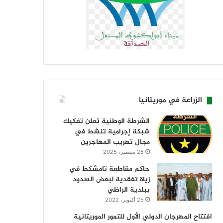
الزراعة في موريتانيا
الشرطة الوطنية تعلن تفكيك
شبكة إجرامية تنشط في
مجال تهريب المهاجرين
25 سبتمبر، 2025
حاكم مقاطعة تامشكط في
زياة تفقدية لبعض السدود
ببلدية الراظي
25 أكتوبر، 2022
افتتاح المهرجان الدولي الأول للتمور الموريتانية