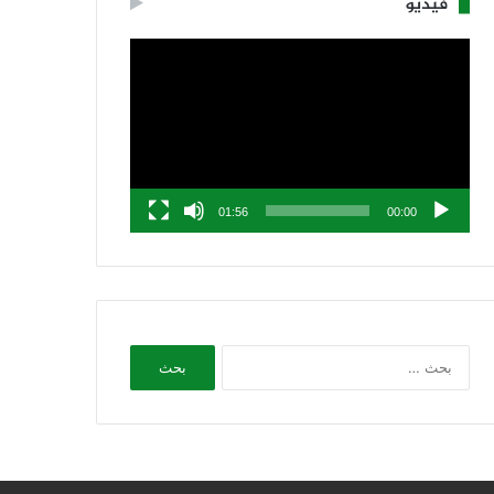
فيديو
مشغل
الفيديو
01:56
00:00
البحث
عن: