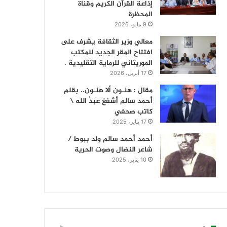
إذاعة القرآن الكريم وقناة
المحظرة
9 مايو، 2026
معالي وزير الثقافة يشرف على
افتتاح المقر الجديد للمكتب
الموريتاني للرماية التقليدية .
17 أبريل، 2026
مقال : هنـون ألا هنـون.. بقلم
أحمد سالم أشفغ عبدُ الله \
كاتب صحفي
17 يناير، 2025
أحمد أحمد سالم ولد ببوط /
شاعر النضال وصوت الحرية
10 يناير، 2025