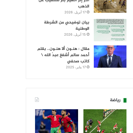
آخر إثر انهيار بئر للتنقيب عن
الذهب
17 أبريل، 2026
بيان توضيحي من الشرطة
الوطنية
15 أبريل، 2026
مقال : هنـون ألا هنـون.. بقلم
أحمد سالم أشفغ عبدُ الله \
كاتب صحفي
17 يناير، 2025
رياضة