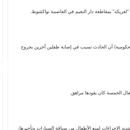
ـ “لغريكه” بمقاطعة دار النعيم في العاصمة نواكشوط.
لحكومية) أن الحادث تسبب في إصابة طفلين أخرين بجروح
ال الخمسة كان يقودها مراهق.
ديد الإجراءات لمنع الأطفال من سياقة السيارات وتأجيرها،