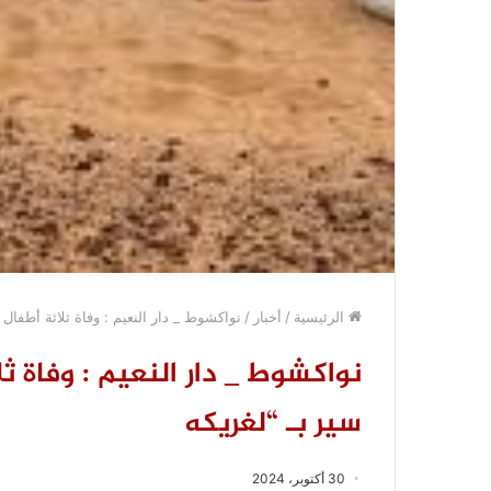
الرئيسية
/
أخبار
/
نواكشوط _ دار النعيم : وفاة ثلاثة أطفال
نواكشوط _ دار النعيم : وفاة ث
سير بـ “لغريكه
30 أكتوبر، 2024