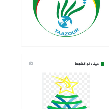
ميناء نواكشوط