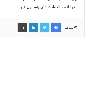
نظرا لتعدد الحوادث التي يتسببون فيها
فيسبوك
تويتر
لينكدإن
طباعة
شاركها