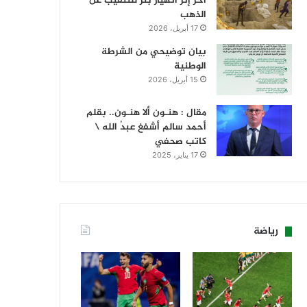
آخر إثر انهيار بئر للتنقيب عن
الذهب
17 أبريل، 2026
بيان توضيحي من الشرطة
الوطنية
15 أبريل، 2026
مقال : هنـون ألا هنـون.. بقلم
أحمد سالم أشفغ عبدُ الله \
كاتب صحفي
17 يناير، 2025
رياضة