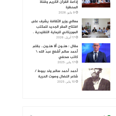
إذاعة القرآن الكريم وقناة
المحظرة
9 مايو، 2026
معالي وزير الثقافة يشرف على
افتتاح المقر الجديد للمكتب
الموريتاني للرماية التقليدية .
17 أبريل، 2026
مقال : هنـون ألا هنـون.. بقلم
أحمد سالم أشفغ عبدُ الله \
كاتب صحفي
17 يناير، 2025
أحمد أحمد سالم ولد ببوط /
شاعر النضال وصوت الحرية
10 يناير، 2025