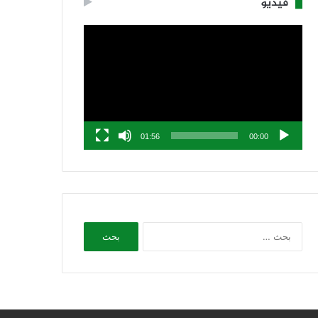
فيديو
مشغل
الفيديو
01:56
00:00
البحث
عن: