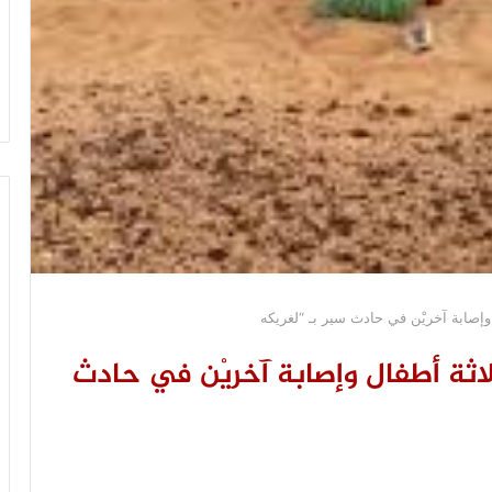
 وإصابة آخريْن في حادث سير بـ “لغريكه
لاثة أطفال وإصابة آخريْن في حادث