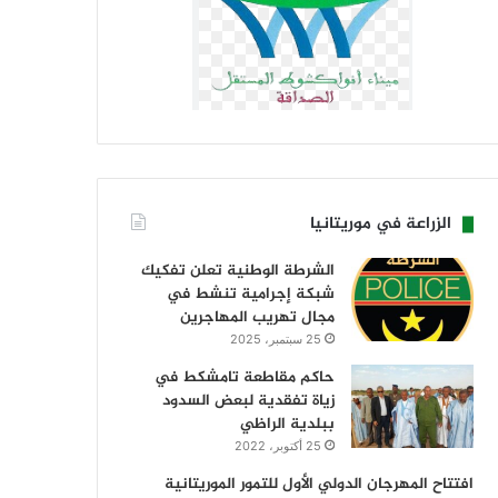
الزراعة في موريتانيا
الشرطة الوطنية تعلن تفكيك
شبكة إجرامية تنشط في
مجال تهريب المهاجرين
25 سبتمبر، 2025
حاكم مقاطعة تامشكط في
زياة تفقدية لبعض السدود
ببلدية الراظي
25 أكتوبر، 2022
افتتاح المهرجان الدولي الأول للتمور الموريتانية