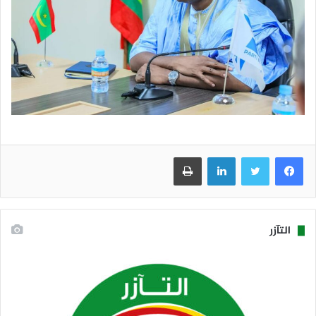
فيسبوك
تويتر
لينكدإن
طباعة
التآزر