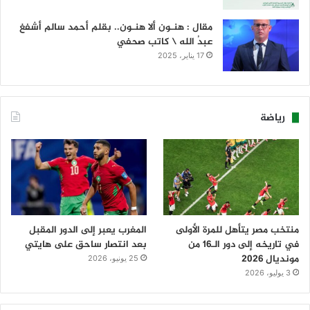
مقال : هنـون ألا هنـون.. بقلم أحمد سالم أشفغ
عبدُ الله \ كاتب صحفي
17 يناير، 2025
رياضة
منتخب مصر يتأهل للمرة الأولى
المغرب يعبر إلى الدور المقبل
في تاريخه إلى دور الـ16 من
بعد انتصار ساحق على هايتي
مونديال 2026
25 يونيو، 2026
3 يوليو، 2026