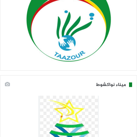
ميناء نواكشوط