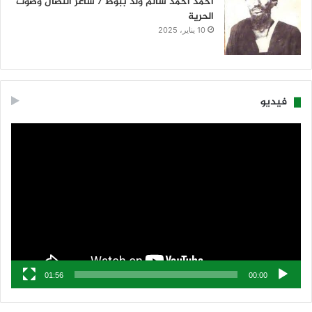
أحمد أحمد سالم ولد ببوط / شاعر النضال وصوت
الحرية
10 يناير، 2025
فيديو
مشغل
الفيديو
01:56
00:00