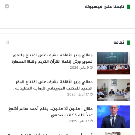
تابعنا على فيسبوك
ثقافة
معالي وزير الثقافة يشرف على افتتاح ملتقى
تطوير ورش إذاعة القرآن الكريم وقناة المحظرة
9 مايو، 2026
معالي وزير الثقافة يشرف على افتتاح المقر
الجديد للمكتب الموريتاني للرماية التقليدية .
17 أبريل، 2026
مقال : هنـون ألا هنـون.. بقلم أحمد سالم أشفغ
عبدُ الله \ كاتب صحفي
17 يناير، 2025