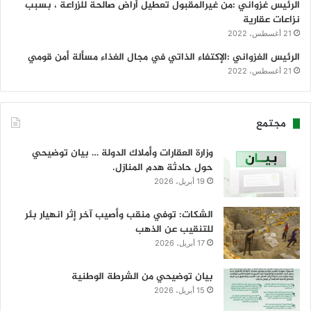
الرئيس غزواني :من غيرالمقبول تعطيل أراض صالحة للزراعة ، بسبب
نزاعات عقارية
21 أغسطس، 2022
الرئيس الغزواني :الإكتفاء الذاتي في مجال الغذاء مسألة أمن قومي
21 أغسطس، 2022
مجتمع
وزارة العقارات وأملاك الدولة … بيان توضيحي
حول حادثة هدم المنازل.
19 أبريل، 2026
الشكات: توفي منقب وأصيب آخر إثر انهيار بئر
للتنقيب عن الذهب
17 أبريل، 2026
بيان توضيحي من الشرطة الوطنية
15 أبريل، 2026