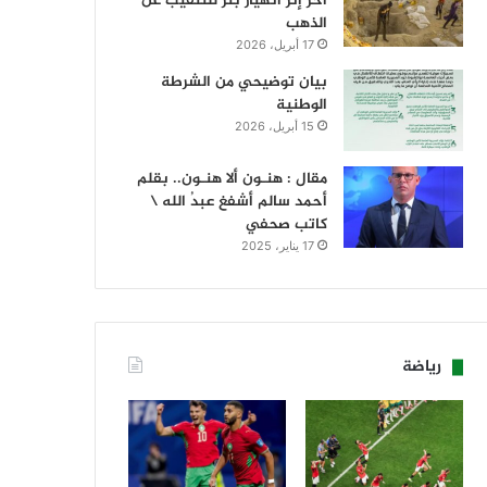
آخر إثر انهيار بئر للتنقيب عن
الذهب
17 أبريل، 2026
بيان توضيحي من الشرطة
الوطنية
15 أبريل، 2026
مقال : هنـون ألا هنـون.. بقلم
أحمد سالم أشفغ عبدُ الله \
كاتب صحفي
17 يناير، 2025
رياضة