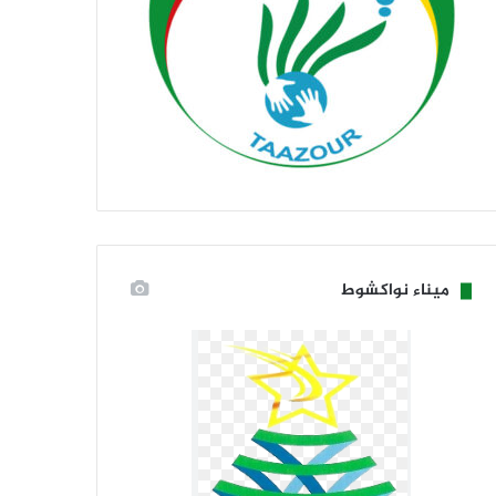
ميناء نواكشوط