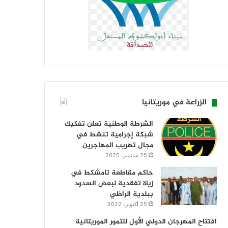
الزراعة في موريتانيا
الشرطة الوطنية تعلن تفكيك
شبكة إجرامية تنشط في
مجال تهريب المهاجرين
25 سبتمبر، 2025
حاكم مقاطعة تامشكط في
زياة تفقدية لبعض السدود
ببلدية الراظي
25 أكتوبر، 2022
افتتاح المهرجان الدولي الأول للتمور الموريتانية