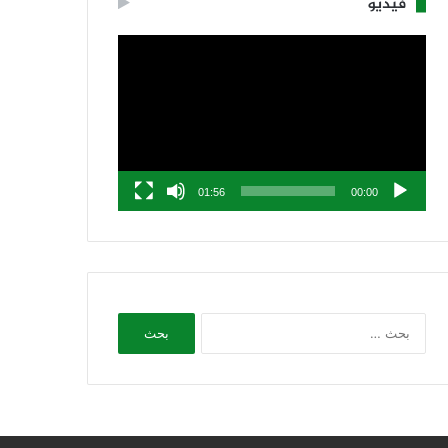
فيديو
مشغل
الفيديو
01:56
00:00
البحث
عن: