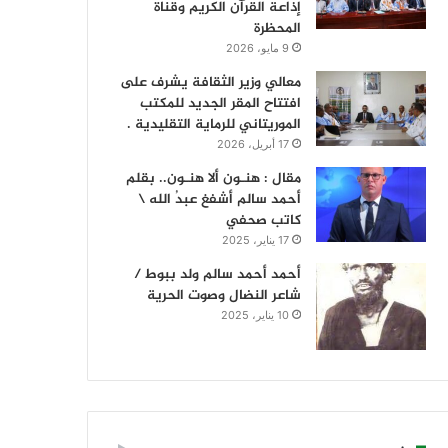
إذاعة القرآن الكريم وقناة
المحظرة
9 مايو، 2026
معالي وزير الثقافة يشرف على
افتتاح المقر الجديد للمكتب
الموريتاني للرماية التقليدية .
17 أبريل، 2026
مقال : هنـون ألا هنـون.. بقلم
أحمد سالم أشفغ عبدُ الله \
كاتب صحفي
17 يناير، 2025
أحمد أحمد سالم ولد ببوط /
شاعر النضال وصوت الحرية
10 يناير، 2025