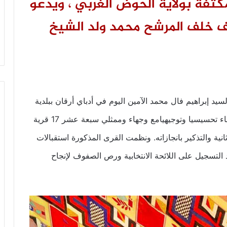
مكثفة بولاية الحوض الغربي ، ويدعو
 خلف المرشح محمد ولد الشيخ
د إبراهيم فال محمد الآمين اليوم في أدباي أرقان ببلدية
“قوقي” في مقاطعة كوبني بولاية الحوض الغربي لقاء تحسيسيا وتوجيهيامع وجهاء وممثلي سبعة عشر 17 قرية
ية والتذكير بانجازاته. ونظمت القرى المذكورة استقبالات
التسجيل على اللائحة الانتخابية ورص الصفوف لإنجاح