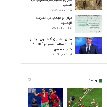
آخر إثر انهيار بئر للتنقيب عن
الذهب
17 أبريل، 2026
بيان توضيحي من الشرطة
الوطنية
15 أبريل، 2026
مقال : هنـون ألا هنـون.. بقلم
أحمد سالم أشفغ عبدُ الله \
كاتب صحفي
17 يناير، 2025
رياضة