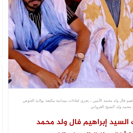
يم فال ولد محمد الأمين ، يجري لقاءات ميدانية مكثفة بولاية الحوض
حمد ولد الشيخ الغزواني
السيد إبراهيم فال ولد محمد