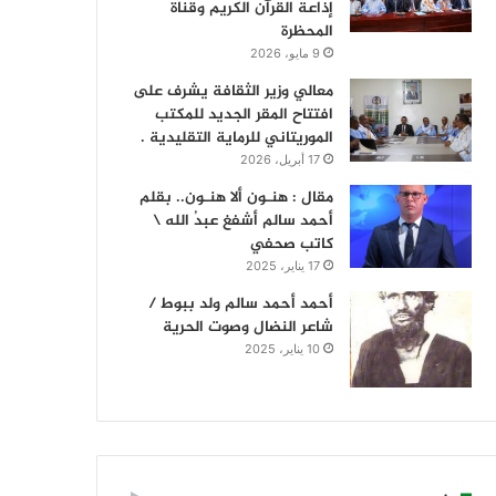
إذاعة القرآن الكريم وقناة
المحظرة
9 مايو، 2026
معالي وزير الثقافة يشرف على
افتتاح المقر الجديد للمكتب
الموريتاني للرماية التقليدية .
17 أبريل، 2026
مقال : هنـون ألا هنـون.. بقلم
أحمد سالم أشفغ عبدُ الله \
كاتب صحفي
17 يناير، 2025
أحمد أحمد سالم ولد ببوط /
شاعر النضال وصوت الحرية
10 يناير، 2025