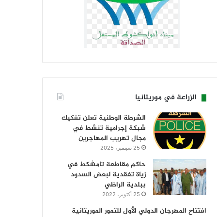
الزراعة في موريتانيا
الشرطة الوطنية تعلن تفكيك
شبكة إجرامية تنشط في
مجال تهريب المهاجرين
25 سبتمبر، 2025
حاكم مقاطعة تامشكط في
زياة تفقدية لبعض السدود
ببلدية الراظي
25 أكتوبر، 2022
افتتاح المهرجان الدولي الأول للتمور الموريتانية