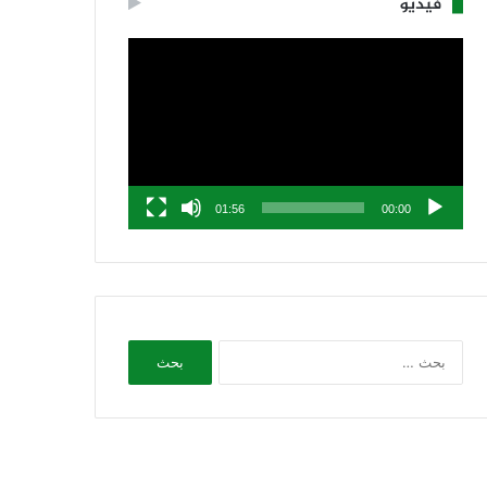
فيديو
مشغل
الفيديو
01:56
00:00
البحث
عن: