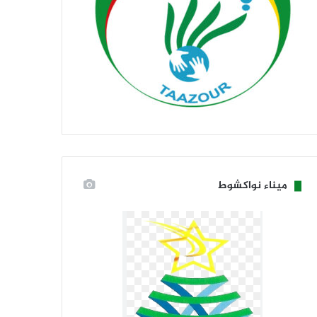
ميناء نواكشوط