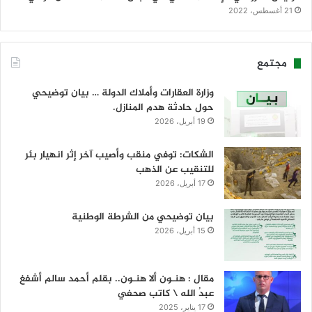
21 أغسطس، 2022
مجتمع
وزارة العقارات وأملاك الدولة … بيان توضيحي
حول حادثة هدم المنازل.
19 أبريل، 2026
الشكات: توفي منقب وأصيب آخر إثر انهيار بئر
للتنقيب عن الذهب
17 أبريل، 2026
بيان توضيحي من الشرطة الوطنية
15 أبريل، 2026
مقال : هنـون ألا هنـون.. بقلم أحمد سالم أشفغ
عبدُ الله \ كاتب صحفي
17 يناير، 2025