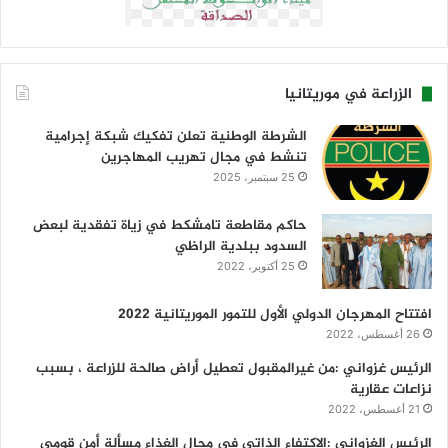
الزراعة في موريتانيا
الشرطة الوطنية تعلن تفكيك شبكة إجرامية
تنشط في مجال تهريب المهاجرين
25 سبتمبر، 2025
حاكم مقاطعة تامشكط في زياة تفقدية لبعض
السدود ببلدية الراظي
25 أكتوبر، 2022
افتتاح المهرجان الدولي الأول للتمور الموريتانية 2022
26 أغسطس، 2022
الرئيس غزواني :من غيرالمقبول تعطيل أراض صالحة للزراعة ، بسبب
نزاعات عقارية
21 أغسطس، 2022
الرئيس الغزواني :الإكتفاء الذاتي في مجال الغذاء مسألة أمن قومي