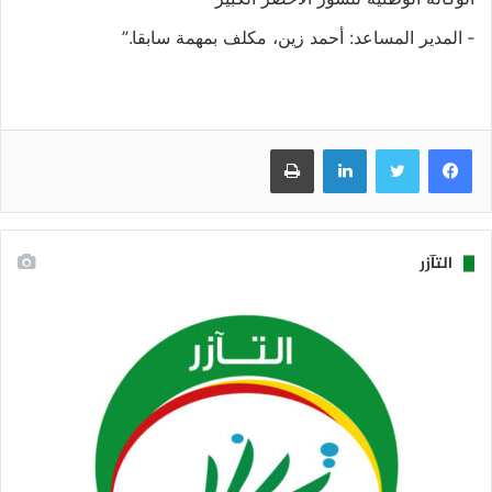
‐ المدير المساعد: أحمد زين، مكلف بمهمة سابقا.”
فيسبوك
تويتر
لينكدإن
طباعة
التآزر