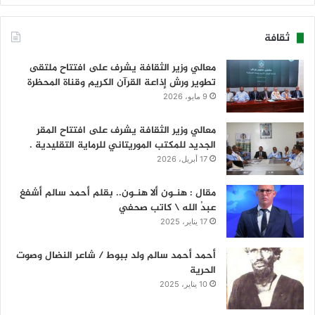
ثقافة
معالي وزير الثقافة يشرف على افتتاح ملتقى
تطوير ورش إذاعة القرآن الكريم وقناة المحظرة
9 مايو، 2026
معالي وزير الثقافة يشرف على افتتاح المقر
الجديد للمكتب الموريتاني للرماية التقليدية .
17 أبريل، 2026
مقال : هنـون ألا هنـون.. بقلم أحمد سالم أشفغ
عبدُ الله \ كاتب صحفي
17 يناير، 2025
أحمد أحمد سالم ولد ببوط / شاعر النضال وصوت
الحرية
10 يناير، 2025