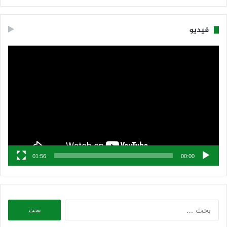
فيديو
مشغل
الفيديو
01:56
00:00
البحث
عن: