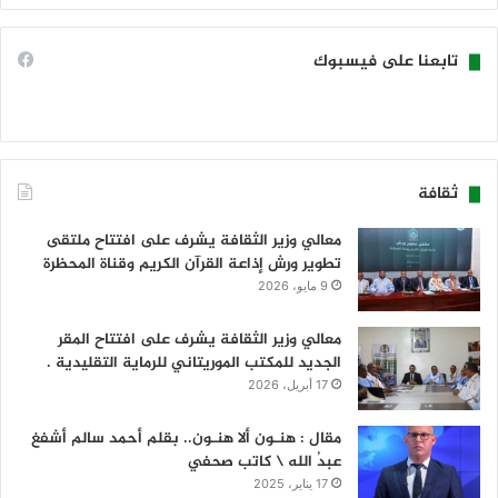
تابعنا على فيسبوك
ثقافة
معالي وزير الثقافة يشرف على افتتاح ملتقى
تطوير ورش إذاعة القرآن الكريم وقناة المحظرة
9 مايو، 2026
معالي وزير الثقافة يشرف على افتتاح المقر
الجديد للمكتب الموريتاني للرماية التقليدية .
17 أبريل، 2026
مقال : هنـون ألا هنـون.. بقلم أحمد سالم أشفغ
عبدُ الله \ كاتب صحفي
17 يناير، 2025