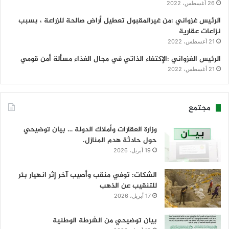
26 أغسطس، 2022
الرئيس غزواني :من غيرالمقبول تعطيل أراض صالحة للزراعة ، بسبب
نزاعات عقارية
21 أغسطس، 2022
الرئيس الغزواني :الإكتفاء الذاتي في مجال الغذاء مسألة أمن قومي
21 أغسطس، 2022
مجتمع
وزارة العقارات وأملاك الدولة … بيان توضيحي
حول حادثة هدم المنازل.
19 أبريل، 2026
الشكات: توفي منقب وأصيب آخر إثر انهيار بئر
للتنقيب عن الذهب
17 أبريل، 2026
بيان توضيحي من الشرطة الوطنية