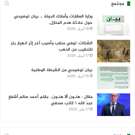
مجتمع
وزارة العقارات وأملاك الدولة … بيان توضيحي
حول حادثة هدم المنازل.
19 أبريل، 2026
الشكات: توفي منقب وأصيب آخر إثر انهيار بئر
للتنقيب عن الذهب
17 أبريل، 2026
بيان توضيحي من الشرطة الوطنية
15 أبريل، 2026
مقال : هنـون ألا هنـون.. بقلم أحمد سالم أشفغ
عبدُ الله \ كاتب صحفي
17 يناير، 2025