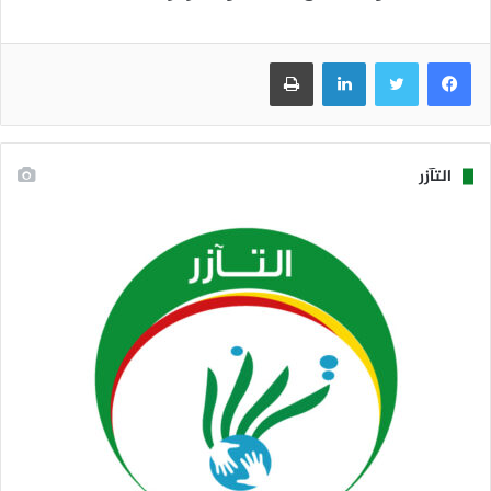
فيسبوك
تويتر
لينكدإن
طباعة
التآزر