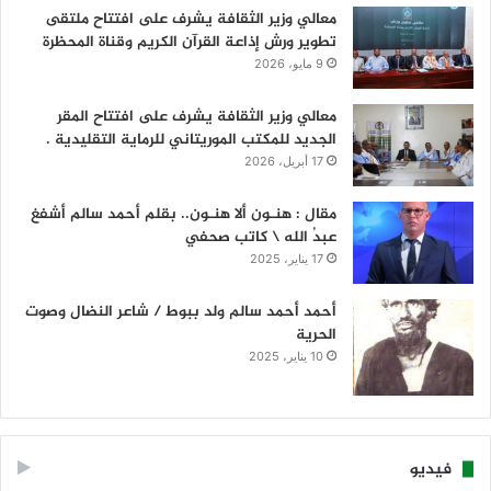
معالي وزير الثقافة يشرف على افتتاح ملتقى
تطوير ورش إذاعة القرآن الكريم وقناة المحظرة
9 مايو، 2026
معالي وزير الثقافة يشرف على افتتاح المقر
الجديد للمكتب الموريتاني للرماية التقليدية .
17 أبريل، 2026
مقال : هنـون ألا هنـون.. بقلم أحمد سالم أشفغ
عبدُ الله \ كاتب صحفي
17 يناير، 2025
أحمد أحمد سالم ولد ببوط / شاعر النضال وصوت
الحرية
10 يناير، 2025
فيديو