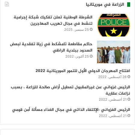
الزراعة في موريتانيا
الشرطة الوطنية تعلن تفكيك شبكة إجرامية
تنشط في مجال تهريب المهاجرين
25 سبتمبر، 2025
حاكم مقاطعة تامشكط في زياة تفقدية لبعض
السدود ببلدية الراظي
25 أكتوبر، 2022
افتتاح المهرجان الدولي الأول للتمور الموريتانية 2022
26 أغسطس، 2022
الرئيس غزواني :من غيرالمقبول تعطيل أراض صالحة للزراعة ، بسبب
نزاعات عقارية
21 أغسطس، 2022
الرئيس الغزواني :الإكتفاء الذاتي في مجال الغذاء مسألة أمن قومي
21 أغسطس، 2022