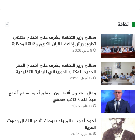
ثقافة
معالي وزير الثقافة يشرف على افتتاح ملتقى
تطوير ورش إذاعة القرآن الكريم وقناة المحظرة
9 مايو، 2026
معالي وزير الثقافة يشرف على افتتاح المقر
الجديد للمكتب الموريتاني للرماية التقليدية .
17 أبريل، 2026
مقال : هنـون ألا هنـون.. بقلم أحمد سالم أشفغ
عبدُ الله \ كاتب صحفي
17 يناير، 2025
أحمد أحمد سالم ولد ببوط / شاعر النضال وصوت
الحرية
10 يناير، 2025