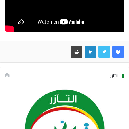
فيسبوك
تويتر
لينكدإن
طباعة
التآزر