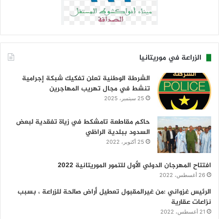
الزراعة في موريتانيا
الشرطة الوطنية تعلن تفكيك شبكة إجرامية
تنشط في مجال تهريب المهاجرين
25 سبتمبر، 2025
حاكم مقاطعة تامشكط في زياة تفقدية لبعض
السدود ببلدية الراظي
25 أكتوبر، 2022
افتتاح المهرجان الدولي الأول للتمور الموريتانية 2022
26 أغسطس، 2022
الرئيس غزواني :من غيرالمقبول تعطيل أراض صالحة للزراعة ، بسبب
نزاعات عقارية
21 أغسطس، 2022