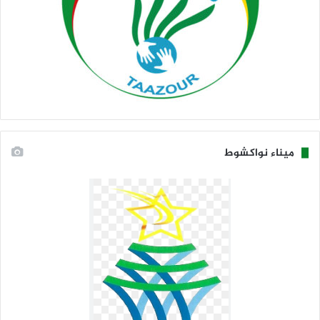
ميناء نواكشوط