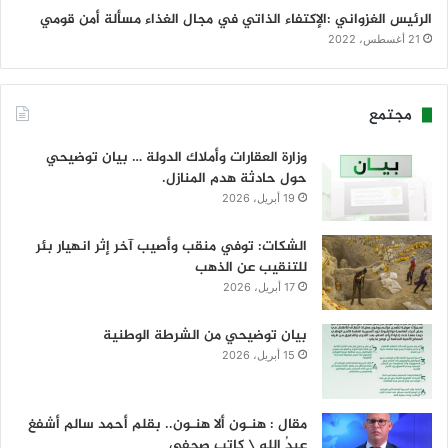
الرئيس الغزواني :الإكتفاء الذاتي في مجال الغذاء مسألة أمن قومي
21 أغسطس، 2022
مجتمع
وزارة العقارات وأملاك الدولة … بيان توضيحي
حول حادثة هدم المنازل.
19 أبريل، 2026
الشكات: توفي منقب وأصيب آخر إثر انهيار بئر
للتنقيب عن الذهب
17 أبريل، 2026
بيان توضيحي من الشرطة الوطنية
15 أبريل، 2026
مقال : هنـون ألا هنـون.. بقلم أحمد سالم أشفغ
عبدُ الله \ كاتب صحفي