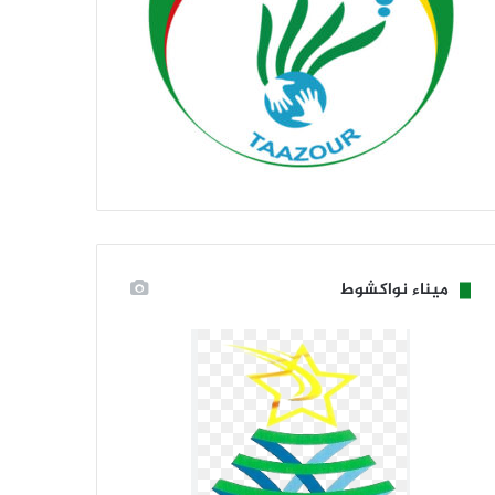
ميناء نواكشوط