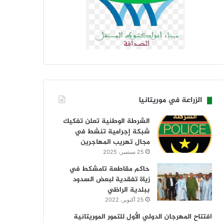
الزراعة في موريتانيا
الشرطة الوطنية تعلن تفكيك
شبكة إجرامية تنشط في
مجال تهريب المهاجرين
25 سبتمبر، 2025
حاكم مقاطعة تامشكط في
زياة تفقدية لبعض السدود
ببلدية الراظي
25 أكتوبر، 2022
افتتاح المهرجان الدولي الأول للتمور الموريتانية