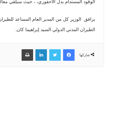
الوقود المستدام بدل الأحفوري، ، حيث سيلقي معالي
يرافق الوزير كل من المدير العام المساعد للطيران ا
الطيران المدني الدولي السيد إبراهيما كان.
فيسبوك
تويتر
لينكدإن
طباعة
شاركها