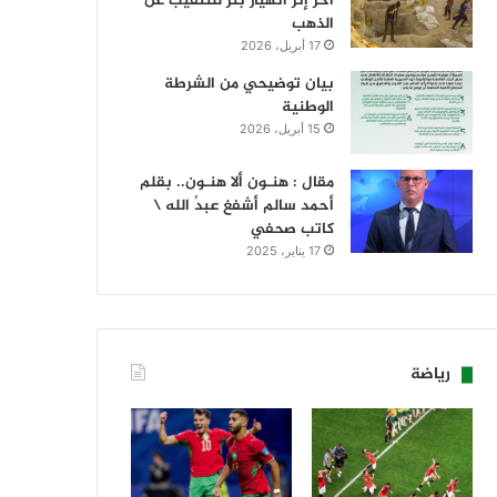
آخر إثر انهيار بئر للتنقيب عن
الذهب
17 أبريل، 2026
بيان توضيحي من الشرطة
الوطنية
15 أبريل، 2026
مقال : هنـون ألا هنـون.. بقلم
أحمد سالم أشفغ عبدُ الله \
كاتب صحفي
17 يناير، 2025
رياضة