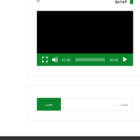
فيديو
مشغل
الفيديو
01:56
00:00
البحث
عن: