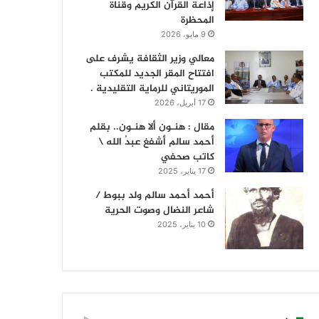
إذاعة القرآن الكريم وقناة
المحظرة
9 مايو، 2026
معالي وزير الثقافة يشرف على
افتتاح المقر الجديد للمكتب
الموريتاني للرماية التقليدية .
17 أبريل، 2026
مقال : هنـون ألا هنـون.. بقلم
أحمد سالم أشفغ عبدُ الله \
كاتب صحفي
17 يناير، 2025
أحمد أحمد سالم ولد ببوط /
شاعر النضال وصوت الحرية
10 يناير، 2025