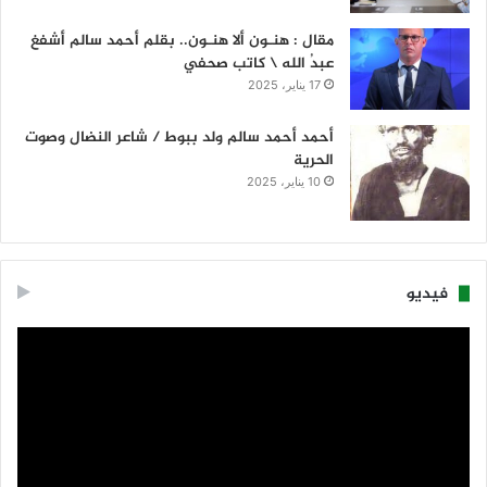
مقال : هنـون ألا هنـون.. بقلم أحمد سالم أشفغ
عبدُ الله \ كاتب صحفي
17 يناير، 2025
أحمد أحمد سالم ولد ببوط / شاعر النضال وصوت
الحرية
10 يناير، 2025
فيديو
مشغل
الفيديو