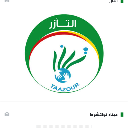
التآزر
ميناء نواكشوط