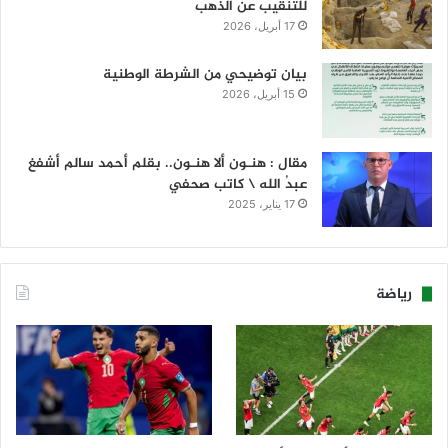
للتنقيب عن الذهب
17 أبريل، 2026
بيان توضيحي من الشرطة الوطنية
15 أبريل، 2026
مقال : هنـون ألا هنـون.. بقلم أحمد سالم أشفغ
عبدُ الله \ كاتب صحفي
17 يناير، 2025
رياضة