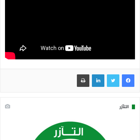
فيسبوك
تويتر
لينكدإن
طباعة
التآزر