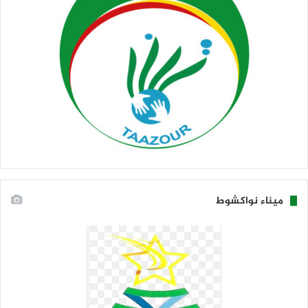
ميناء نواكشوط