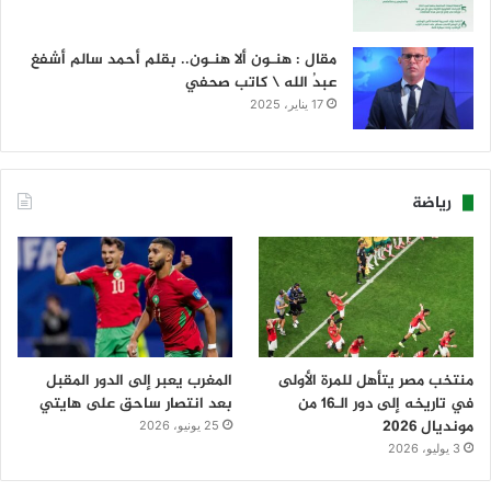
مقال : هنـون ألا هنـون.. بقلم أحمد سالم أشفغ
عبدُ الله \ كاتب صحفي
17 يناير، 2025
رياضة
منتخب مصر يتأهل للمرة الأولى
المغرب يعبر إلى الدور المقبل
في تاريخه إلى دور الـ16 من
بعد انتصار ساحق على هايتي
مونديال 2026
25 يونيو، 2026
3 يوليو، 2026