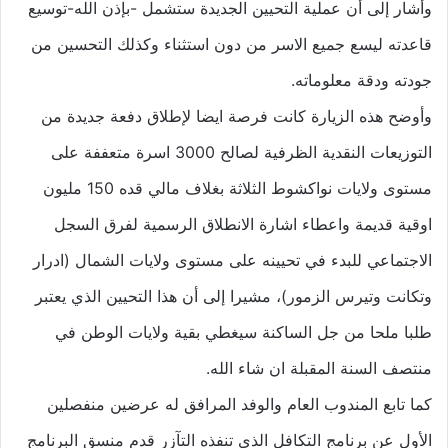
وأشار إلى أن عملية التحيين الجديدة ستشمل -بإذن الله-توسيع
قاعدته ليسع جميع الاسر من دون استثناء وكذلك التحسين من
جودته ودقة معلوماته.
وأوضح هذه الزيارة كانت فرصة ايضا لإطلاق دفعة جديدة من
التوزيعات النقدية الظرفية لصالح 3000 اسرة متعففة على
مستوى ولايات نواكشوط الثلاثة بغلاف مالي قده 150 مليون
اوقية قديمة واعطاء اشارة الانطلاق الرسمية لفرق السجل
الاجتماعي للبدء في تحيينه على مستوى ولايات الشمال (ادرار
وتكانت وتيرس الزمور)، مشيرا إلى أن هذا التحيين الذي يعتبر
طلبا ملحا من جل الساكنة سيغطي بقية ولايات الوطن في
منتصف السنة المقبلة ان شاء الله.
كما تابع المندوب العام والوفد المرافق له عرضين منفصلين
الأول عن برنامج التكافل الذي تنفذه التآزر قدم منسق البرنامج