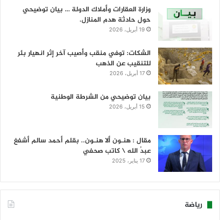
وزارة العقارات وأملاك الدولة … بيان توضيحي
حول حادثة هدم المنازل.
19 أبريل، 2026
الشكات: توفي منقب وأصيب آخر إثر انهيار بئر
للتنقيب عن الذهب
17 أبريل، 2026
بيان توضيحي من الشرطة الوطنية
15 أبريل، 2026
مقال : هنـون ألا هنـون.. بقلم أحمد سالم أشفغ
عبدُ الله \ كاتب صحفي
17 يناير، 2025
رياضة