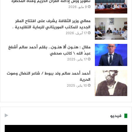
تطوير ورش إذاعة القرآن الكريم وقناة المحظرة
9 مايو، 2026
معالي وزير الثقافة يشرف على افتتاح المقر
الجديد للمكتب الموريتاني للرماية التقليدية .
17 أبريل، 2026
مقال : هنـون ألا هنـون.. بقلم أحمد سالم أشفغ
عبدُ الله \ كاتب صحفي
17 يناير، 2025
أحمد أحمد سالم ولد ببوط / شاعر النضال وصوت
الحرية
10 يناير، 2025
فيديو
مشغل