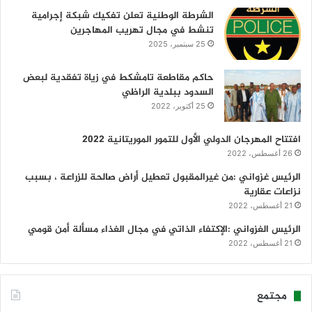
الشرطة الوطنية تعلن تفكيك شبكة إجرامية
تنشط في مجال تهريب المهاجرين
25 سبتمبر، 2025
حاكم مقاطعة تامشكط في زياة تفقدية لبعض
السدود ببلدية الراظي
25 أكتوبر، 2022
افتتاح المهرجان الدولي الأول للتمور الموريتانية 2022
26 أغسطس، 2022
الرئيس غزواني :من غيرالمقبول تعطيل أراض صالحة للزراعة ، بسبب
نزاعات عقارية
21 أغسطس، 2022
الرئيس الغزواني :الإكتفاء الذاتي في مجال الغذاء مسألة أمن قومي
21 أغسطس، 2022
مجتمع