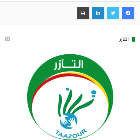
فيسبوك
تويتر
لينكدإن
طباعة
التآزر