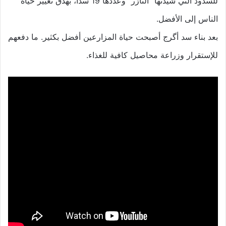
للسدود التي شيدتها “التآزر” وعددها 19 سدا، بهدق تغيير حياة
الناس إلى الأفضل.
بعد بناء سد أگرج أصبحت حياة المزارعين أفضل بكثير. ما دفعهم
للإستقرار وزراعة محاصيل كافية للغذاء.