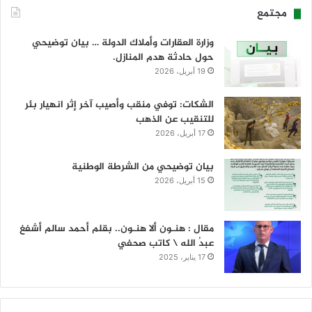
مجتمع
وزارة العقارات وأملاك الدولة … بيان توضيحي
حول حادثة هدم المنازل.
19 أبريل، 2026
الشكات: توفي منقب وأصيب آخر إثر انهيار بئر
للتنقيب عن الذهب
17 أبريل، 2026
بيان توضيحي من الشرطة الوطنية
15 أبريل، 2026
مقال : هنـون ألا هنـون.. بقلم أحمد سالم أشفغ
عبدُ الله \ كاتب صحفي
17 يناير، 2025