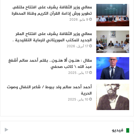
معالي وزير الثقافة يشرف على افتتاح ملتقى
تطوير ورش إذاعة القرآن الكريم وقناة المحظرة
9 مايو، 2026
معالي وزير الثقافة يشرف على افتتاح المقر
الجديد للمكتب الموريتاني للرماية التقليدية .
17 أبريل، 2026
مقال : هنـون ألا هنـون.. بقلم أحمد سالم أشفغ
عبدُ الله \ كاتب صحفي
17 يناير، 2025
أحمد أحمد سالم ولد ببوط / شاعر النضال وصوت
الحرية
10 يناير، 2025
فيديو