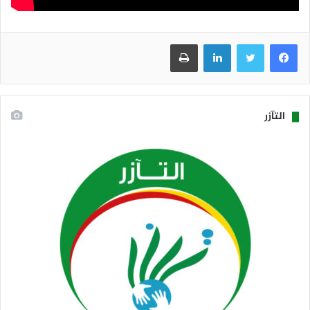
فيسبوك
تويتر
لينكدإن
طباعة
التآزر