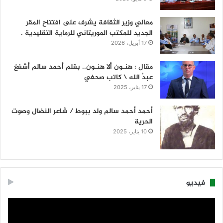
معالي وزير الثقافة يشرف على افتتاح المقر
الجديد للمكتب الموريتاني للرماية التقليدية .
17 أبريل، 2026
مقال : هنـون ألا هنـون.. بقلم أحمد سالم أشفغ
عبدُ الله \ كاتب صحفي
17 يناير، 2025
أحمد أحمد سالم ولد ببوط / شاعر النضال وصوت
الحرية
10 يناير، 2025
فيديو
مشغل
الفيديو