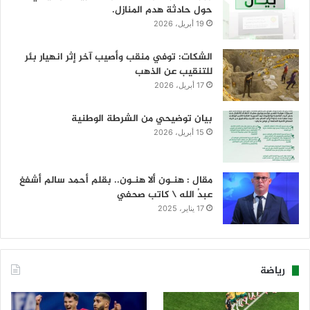
حول حادثة هدم المنازل.
19 أبريل، 2026
الشكات: توفي منقب وأصيب آخر إثر انهيار بئر
للتنقيب عن الذهب
17 أبريل، 2026
بيان توضيحي من الشرطة الوطنية
15 أبريل، 2026
مقال : هنـون ألا هنـون.. بقلم أحمد سالم أشفغ
عبدُ الله \ كاتب صحفي
17 يناير، 2025
رياضة