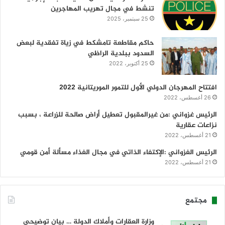
تنشط في مجال تهريب المهاجرين
25 سبتمبر، 2025
حاكم مقاطعة تامشكط في زياة تفقدية لبعض
السدود ببلدية الراظي
25 أكتوبر، 2022
افتتاح المهرجان الدولي الأول للتمور الموريتانية 2022
26 أغسطس، 2022
الرئيس غزواني :من غيرالمقبول تعطيل أراض صالحة للزراعة ، بسبب
نزاعات عقارية
21 أغسطس، 2022
الرئيس الغزواني :الإكتفاء الذاتي في مجال الغذاء مسألة أمن قومي
21 أغسطس، 2022
مجتمع
وزارة العقارات وأملاك الدولة … بيان توضيحي